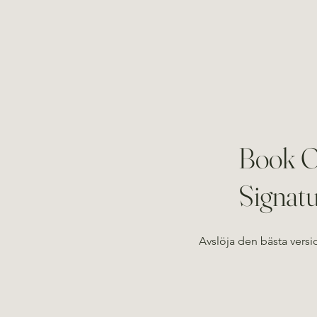
Book O
Signat
Avslöja den bästa vers